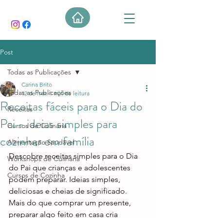
Post
Todas as Publicações
Carina Brito
Todas as Publicações
12 de mar.
1 min de leitura
Receitas fáceis para o Dia do
Receitas
Pai - ideias simples para
Cursos de Culinária
cozinhar em família
Alimentação Saudável
Descobre receitas simples para o Dia 
Workshops de Culinária
do Pai que crianças e adolescentes 
Cursos de Cozinha
podem preparar. Ideias simples, 
deliciosas e cheias de significado.
Mais do que comprar um presente, 
preparar algo feito em casa cria 