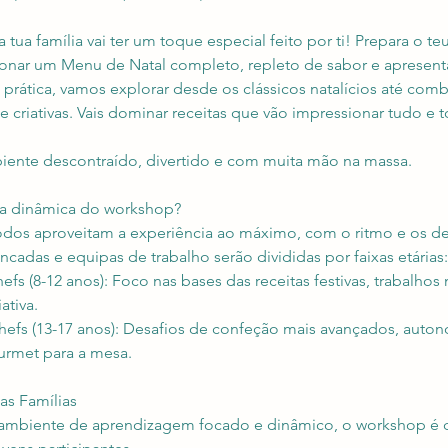
da tua família vai ter um toque especial feito por ti! Prepara o t
onar um Menu de Natal completo, repleto de sabor e apresenta
rática, vamos explorar desde os clássicos natalícios até com
 criativas. Vais dominar receitas que vão impressionar tudo e
iente descontraído, divertido e com muita mão na massa.
a dinâmica do workshop?
todos aproveitam a experiência ao máximo, com o ritmo e os 
ncadas e equipas de trabalho serão divididas por faixas etárias:
fs (8-12 anos): Foco nas bases das receitas festivas, trabalhos
ativa.
efs (13-17 anos): Desafios de confeção mais avançados, auto
urmet para a mesa.
 as Famílias
 ambiente de aprendizagem focado e dinâmico, o workshop é d