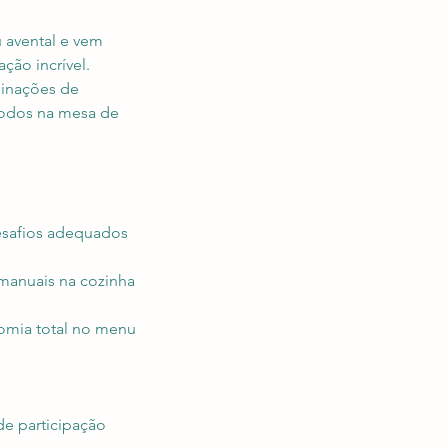
eu avental e vem
ção incrível.
binações de
 todos na mesa de
desafios adequados
 manuais na cozinha
nomia total no menu
e participação