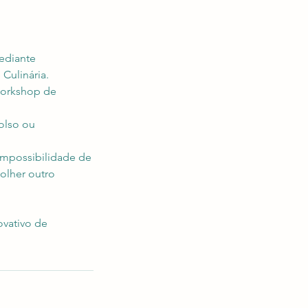
ediante
Culinária.
Workshop de
olso ou
impossibilidade de
olher outro
ovativo de