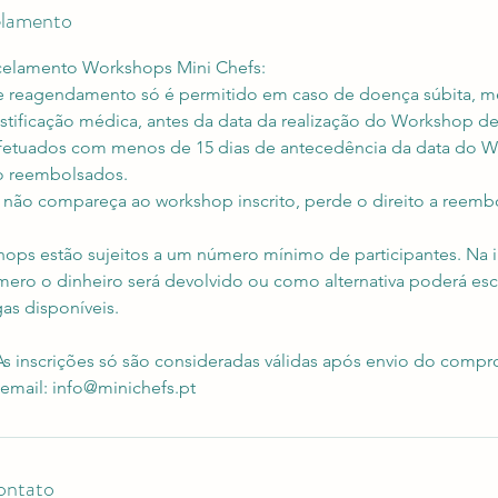
elamento
ncelamento Workshops Mini Chefs:
e reagendamento só é permitido em caso de doença súbita, m
stificação médica, antes da data da realização do Workshop de 
fetuados com menos de 15 dias de antecedência da data do 
ão reembolsados.
 não compareça ao workshop inscrito, perde o direito a reemb
ops estão sujeitos a um número mínimo de participantes. Na 
ero o dinheiro será devolvido ou como alternativa poderá esc
s disponíveis.
 inscrições só são consideradas válidas após envio do compr
email: info@minichefs.pt
ontato