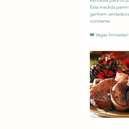
exclusiva para os j
Esta medida permi
ganhem verdadeira
constante.
🎟️ Vagas limitadas