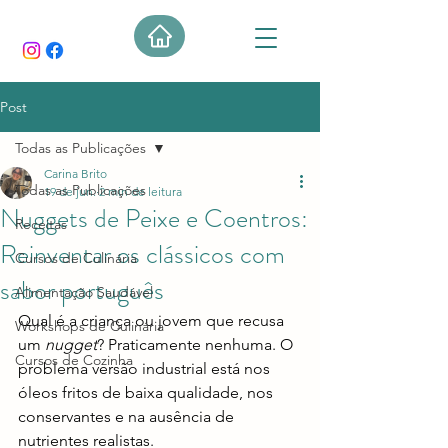
Post
Todas as Publicações
Carina Brito
Todas as Publicações
19 de jun.
2 min de leitura
Nuggets de Peixe e Coentros:
Receitas
Reinventar os clássicos com
Cursos de Culinária
sabor português
Alimentação Saudável
Qual é a criança ou jovem que recusa 
Workshops de Culinária
um 
nugget
? Praticamente nenhuma. O 
Cursos de Cozinha
problema versão industrial está nos 
óleos fritos de baixa qualidade, nos 
conservantes e na ausência de 
nutrientes realistas.