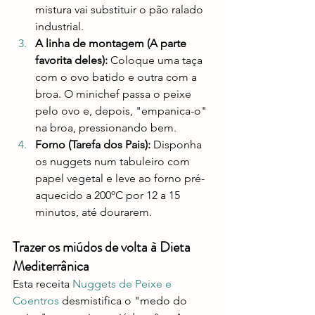
mistura vai substituir o pão ralado 
industrial.
A linha de montagem (A parte 
favorita deles):
 Coloque uma taça 
com o ovo batido e outra com a 
broa. O minichef passa o peixe 
pelo ovo e, depois, "empanica-o" 
na broa, pressionando bem.
Forno (Tarefa dos Pais):
 Disponha 
os nuggets num tabuleiro com 
papel vegetal e leve ao forno pré-
aquecido a 200ºC por 12 a 15 
minutos, até dourarem.
Trazer os miúdos de volta à Dieta 
Mediterrânica
Esta receita 
Nuggets de Peixe e 
Coentros 
desmistifica o "medo do 