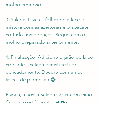
molho cremoso.
3. Salada: Lave as folhas de alface e 
misture com as azeitonas e o abacate 
cortado aos pedaços. Regue com o 
molho preparado anteriormente.
4. Finalização: Adicione o grão-de-bico 
crocante à salada e misture tudo 
delicadamente. Decore com umas 
lascas de parmesão 😋
E voilà, a nossa Salada César com Grão 
Crocante está pronta! 🌿🥑🧄
Vejam o vídeo da receita em: 
https://www.instagram.com/p/C_28wzis
90K/
Receitas