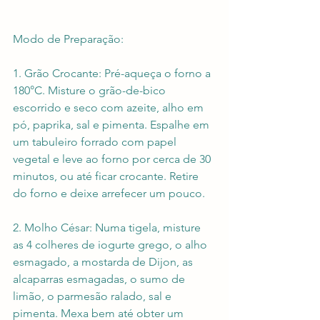
Modo de Preparação:
1. Grão Crocante: Pré-aqueça o forno a 
180°C. Misture o grão-de-bico 
escorrido e seco com azeite, alho em 
pó, paprika, sal e pimenta. Espalhe em 
um tabuleiro forrado com papel 
vegetal e leve ao forno por cerca de 30 
minutos, ou até ficar crocante. Retire 
do forno e deixe arrefecer um pouco.
2. Molho César: Numa tigela, misture 
as 4 colheres de iogurte grego, o alho 
esmagado, a mostarda de Dijon, as 
alcaparras esmagadas, o sumo de 
limão, o parmesão ralado, sal e 
pimenta. Mexa bem até obter um 