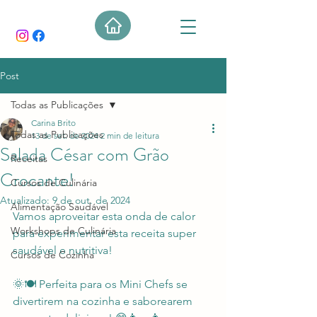
Post
Todas as Publicações
Carina Brito
Todas as Publicações
13 de set. de 2024
2 min de leitura
Salada César com Grão
Receitas
Crocante!
Cursos de Culinária
Atualizado:
9 de out. de 2024
Alimentação Saudável
Vamos aproveitar esta onda de calor 
Workshops de Culinária
para experimentar esta receita super 
saudável e nutritiva! 
Cursos de Cozinha
🌞🍽️ Perfeita para os Mini Chefs se 
divertirem na cozinha e saborearem 