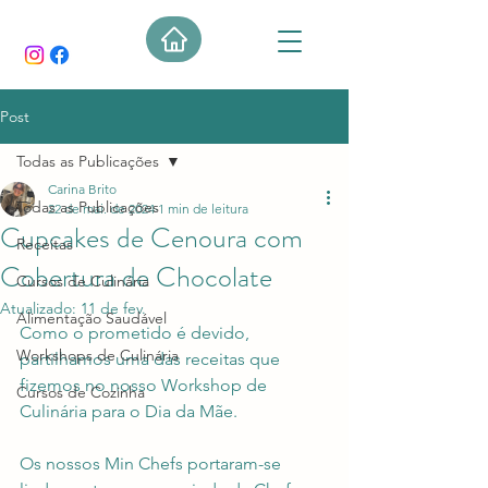
Post
Todas as Publicações
Carina Brito
Todas as Publicações
22 de mai. de 2024
1 min de leitura
Cupcakes de Cenoura com
Receitas
Cobertura de Chocolate
Cursos de Culinária
Atualizado:
11 de fev.
Alimentação Saudável
Como o prometido é devido, 
Workshops de Culinária
partilhamos uma das receitas que 
fizemos no nosso Workshop de 
Cursos de Cozinha
Culinária para o Dia da Mãe.
Os nossos Min Chefs portaram-se 